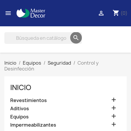
shopping_cart


(0)

Inicio
Equipos
Seguridad
Control y
Desinfección
INICIO

Revestimientos

Aditivos

Equipos

Impermeabilizantes