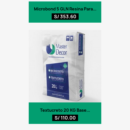
Microbond 5 GLN Resina Para...
S/ 353.60
Textucreto 20 KG Base...
S/ 110.00