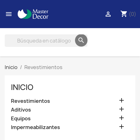
shopping_cart


(0)

Inicio
Revestimientos
INICIO

Revestimientos

Aditivos

Equipos

Impermeabilizantes