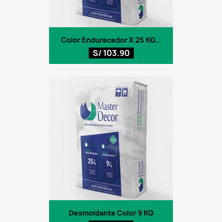
Color Endurecedor X 25 KG...
S/ 103.90
Desmoldante Color 9 KG