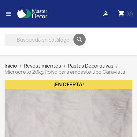
shopping_cart


(0)

Inicio
Revestimientos
Pastas Decorativas
Microcreto 20kg Polvo para empaste tipo Caravista
¡EN OFERTA!