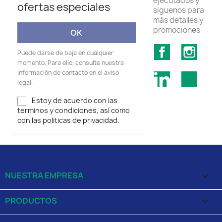
ejecutados y
ofertas especiales
siguenos para
más detalles y
promociones
Facebook
Insta
Puede darse de baja en cualquier
momento. Para ello, consulte nuestra
información de contacto en el aviso
LinkedIn
TikTok
legal.
Estoy de acuerdo con las
terminos y condiciones, así como
con las politicas de privacidad.
NUESTRA EMPRESA

PRODUCTOS
