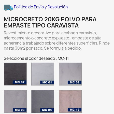
Política de Envío y Devolución
MICROCRETO 20KG POLVO PARA
EMPASTE TIPO CARAVISTA
Revestimiento decorativo para acabado caravista,
microcemento o concreto expuesto; empaste de alta
adherencia trabajado sobre diferentes superficies. Rinde
hasta 30m2 por saco. Se formula a pedido.
Seleccione el color deseado : MC-11
MC-
MC-
MC-
07
01
02
Charcoal
ALUMINIO
PLATA
MC-
MC-
MC-
03
04
13
GRIS
PEWTER
SABAL