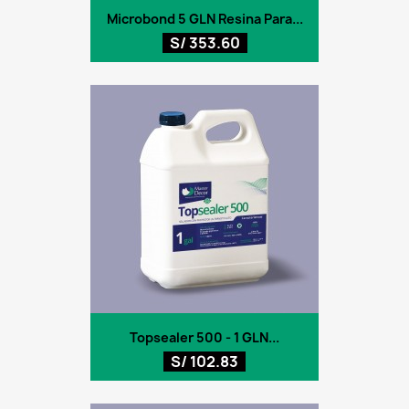
Microbond 5 GLN Resina Para...
S/ 353.60
Topsealer 500 - 1 GLN...
S/ 102.83