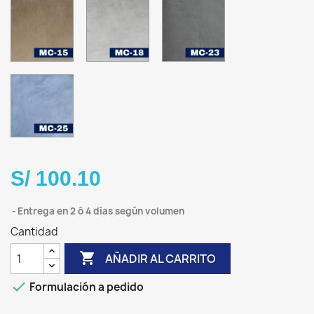
MC-
MC-
MC-
15
18
23
Arena
Plata
Dark
cálido
Stone
MC-
25
Azul
Serena
S/ 100.10
Entrega en 2 ó 4 días según volumen
Cantidad

AÑADIR AL CARRITO

Formulación a pedido