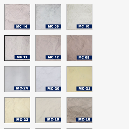
MC-
MC-
MC-
14
09
10
MC-
MC-
MC-
12
08
11
MC-
MC-
MC-
24
20
21
Nimbus
Blanco
Happy
Cloud
hopes
MC-
MC-
MC-
22
19
16
Glass
White
Sheer
Green
Down
Bliss