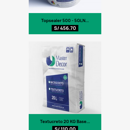
Topsealer 500 - 5GLN...
S/ 456.70
Textucreto 20 KG Base...
S/ 110.00