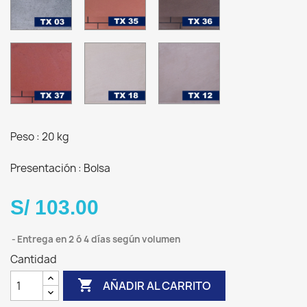
-
SABAL
TX
TX
TX
37
18
12
Peso : 20 kg
Presentación : Bolsa
S/ 103.00
Entrega en 2 ó 4 días según volumen
Cantidad

AÑADIR AL CARRITO