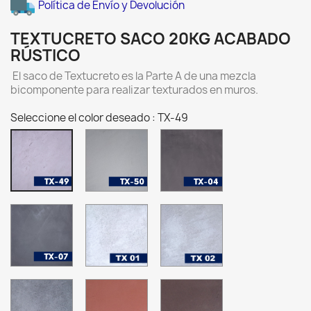
Política de Envío y Devolución
TEXTUCRETO SACO 20KG ACABADO
RÚSTICO
El saco de Textucreto es la Parte A de una mezcla
bicomponente para realizar texturados en muros.
Seleccione el color deseado : TX-49
TX-
TX-
TX-
50
04
49
Pewter
TX-
TX
TX
07
01
02
Charcoal
-
-
ALUMINIO
PLATA
TX
TX
TX
03
35
36