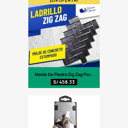
Molde De Piedra Zig Zag Por...
S/ 458.33