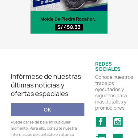
Molde De Piedra Rocaflor...
S/ 458.33
REDES
SOCIALES
Infórmese de nuestras
Conoce nuestros
trabajos
últimas noticias y
ejecutados y
ofertas especiales
siguenos para
más detalles y
promociones
Facebook
Insta
Puede darse de baja en cualquier
momento. Para ello, consulte nuestra
información de contacto en el aviso
LinkedIn
TikTok