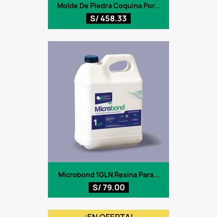
Molde De Piedra Coquina Por...
S/ 458.33
Microbond 1GLN Resina Para...
S/ 79.00
¡EN OFERTA!