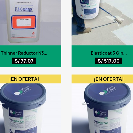
Vista rápida
Vista rápida


Thinner Reductor N3...
Elasticoat 5 Gln...
S/ 77.07
S/ 517.00
¡EN OFERTA!
¡EN OFERTA!