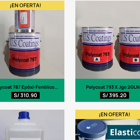
¡EN OFERTA!
Vista rápida
Vista rápida


ycoat 787 Epóxi-Fenólico...
Polycoat 793 X Jgo 2GLN.
S/ 310.90
S/ 395.20
¡EN OFERTA!