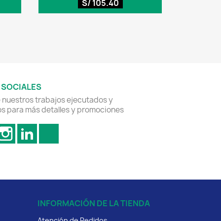
S/ 105.40
 SOCIALES
nuestros trabajos ejecutados y
s para más detalles y promociones
acebook
Instagram
LinkedIn
TikTok
INFORMACIÓN DE LA TIENDA
Atención de Pedidos