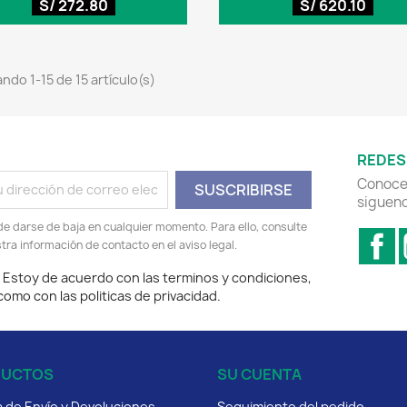
S/ 272.80
S/ 620.10
ndo 1-15 de 15 artículo(s)
REDES
Conoce 
sigueno
e darse de baja en cualquier momento. Para ello, consulte
F
tra información de contacto en el aviso legal.
Estoy de acuerdo con las terminos y condiciones,
 como con las politicas de privacidad.
DUCTOS
SU CUENTA
ca de Envío y Devoluciones
Seguimiento del pedido