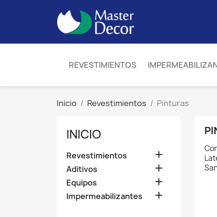
REVESTIMIENTOS
IMPERMEABILIZA
Inicio
Revestimientos
Pinturas
PI
INICIO
Con

Revestimientos
Lat

San
Aditivos

Equipos

Impermeabilizantes