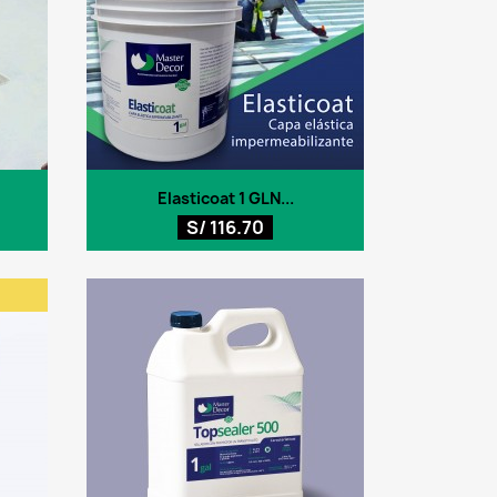
Vista rápida

Elasticoat 1 GLN...
S/ 116.70