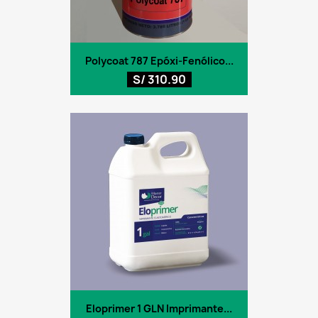
Polycoat 787 Epóxi-Fenólico...
S/ 310.90
Eloprimer 1 GLN Imprimante...