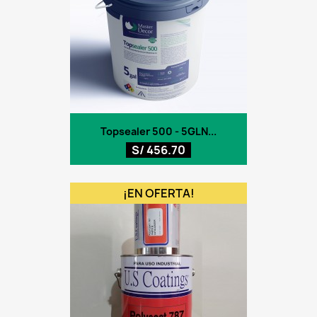
Topsealer 500 - 5GLN...
S/ 456.70
¡EN OFERTA!