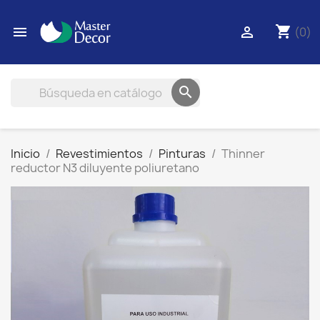
shopping_cart


(0)

Inicio
Revestimientos
Pinturas
Thinner
reductor N3 diluyente poliuretano