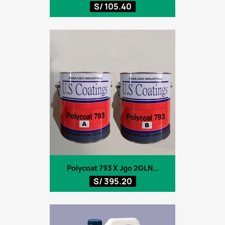
S/ 105.40
Polycoat 793 X Jgo 2GLN...
S/ 395.20