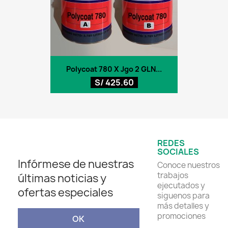
Polycoat 780 X Jgo 2 GLN...
S/ 425.60
REDES
SOCIALES
Infórmese de nuestras
Conoce nuestros
trabajos
últimas noticias y
ejecutados y
ofertas especiales
siguenos para
más detalles y
promociones