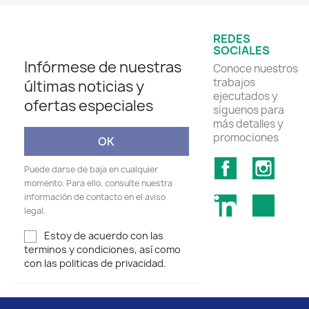
REDES
SOCIALES
Infórmese de nuestras
Conoce nuestros
trabajos
últimas noticias y
ejecutados y
ofertas especiales
siguenos para
más detalles y
promociones
Facebook
Insta
Puede darse de baja en cualquier
momento. Para ello, consulte nuestra
información de contacto en el aviso
LinkedIn
TikTok
legal.
Estoy de acuerdo con las
terminos y condiciones, así como
con las politicas de privacidad.