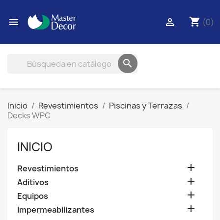
shopping_cart


(0)

Inicio
Revestimientos
Piscinas y Terrazas
Decks WPC
INICIO

Revestimientos

Aditivos

Equipos

Impermeabilizantes