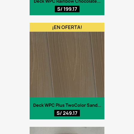
Deck WPC Rainbow Chocolate...
S/ 199.17
¡EN OFERTA!
Deck WPC Plus TwoColor Sand...
S/ 249.17