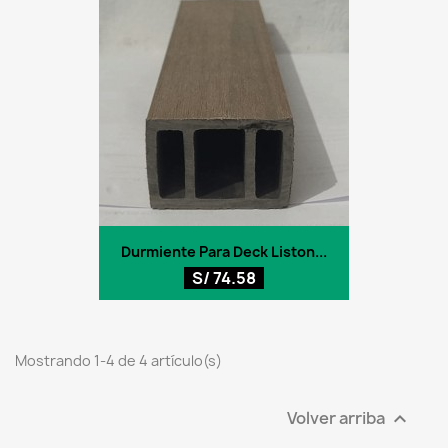
Durmiente Para Deck Liston...
S/ 74.58
Mostrando 1-4 de 4 artículo(s)
Volver arriba
