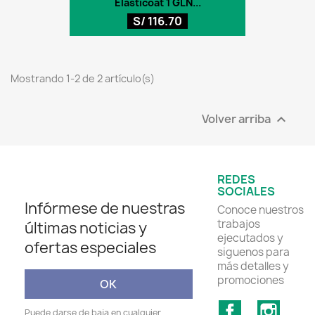
Elasticoat 1 GLN...
S/ 116.70
Mostrando 1-2 de 2 artículo(s)
Volver arriba

REDES
SOCIALES
Infórmese de nuestras
Conoce nuestros
trabajos
últimas noticias y
ejecutados y
ofertas especiales
siguenos para
más detalles y
promociones
Facebook
Insta
Puede darse de baja en cualquier