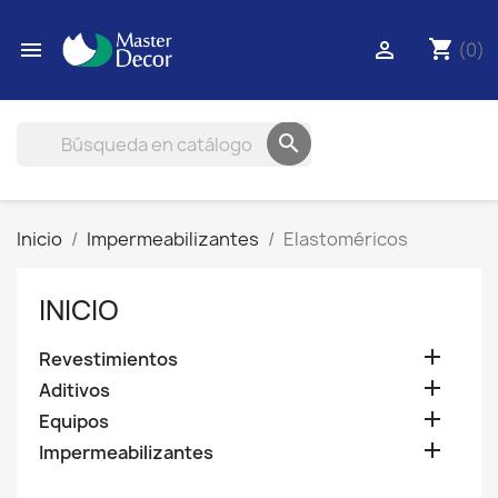
shopping_cart


(0)

Inicio
Impermeabilizantes
Elastoméricos
INICIO

Revestimientos

Aditivos

Equipos

Impermeabilizantes