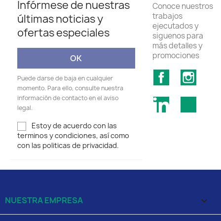
Infórmese de nuestras
Conoce nuestros
trabajos
últimas noticias y
ejecutados y
ofertas especiales
siguenos para
más detalles y
promociones
Facebook
Insta
Puede darse de baja en cualquier
momento. Para ello, consulte nuestra
información de contacto en el aviso
LinkedIn
TikTok
legal.
Estoy de acuerdo con las
terminos y condiciones, así como
con las politicas de privacidad.
NUESTRA EMPRESA
