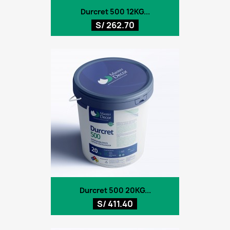
Durcret 500 12KG...
S/ 262.70
Durcret 500 20KG...
S/ 411.40