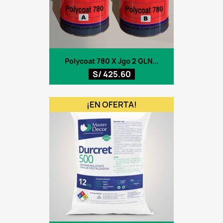
Polycoat 780 X Jgo 2 GLN...
S/ 425.60
¡EN OFERTA!