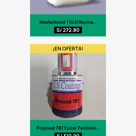
Masterbond 1 GLN Resina...
S/ 272.80
¡EN OFERTA!
Polycoat 787 Epóxi-Fenólico...
S/ 310.90