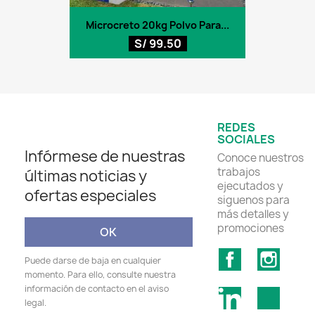
Microcreto 20kg Polvo Para...
S/ 99.50
REDES
SOCIALES
Infórmese de nuestras
Conoce nuestros
trabajos
últimas noticias y
ejecutados y
ofertas especiales
siguenos para
más detalles y
promociones
Facebook
Insta
Puede darse de baja en cualquier
momento. Para ello, consulte nuestra
información de contacto en el aviso
LinkedIn
TikTok
legal.