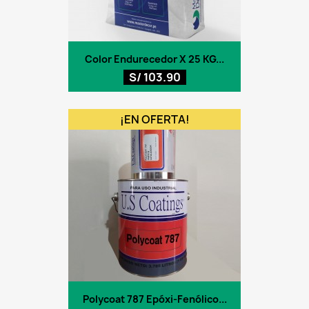
Color Endurecedor X 25 KG...
S/ 103.90
¡EN OFERTA!
Polycoat 787 Epóxi-Fenólico...