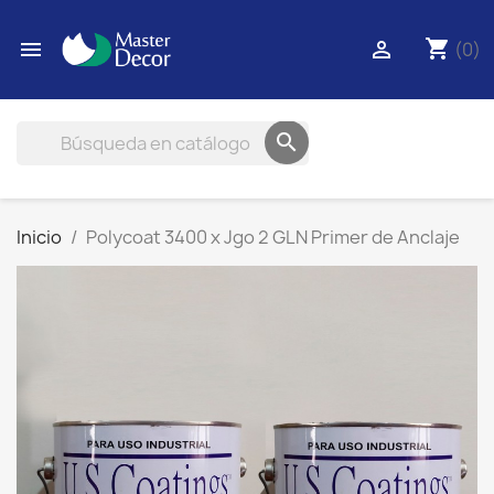
shopping_cart


(0)

Inicio
Polycoat 3400 x Jgo 2 GLN Primer de Anclaje