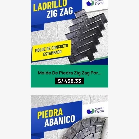
Molde De Piedra Zig Zag Por...
S/ 458.33