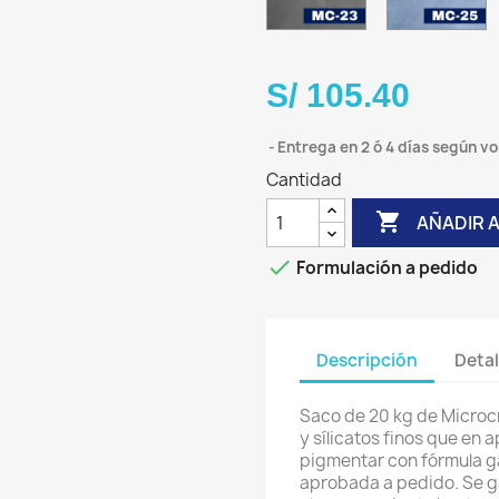
Stone
S
S/ 105.40
Entrega en 2 ó 4 días según v
Cantidad

AÑADIR 

Formulación a pedido
Descripción
Detal
Saco de 20 kg de Micro
y sílicatos finos que en 
pigmentar con fórmula g
aprobada a pedido. Se g