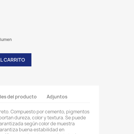
erena
olumen
AL CARRITO
les del producto
Adjuntos
creto. Compuesto por cemento, pigmentos
aportan dureza, color y textura. Se puede
arantizada según color de muestra
arantiza buena estabilidad en