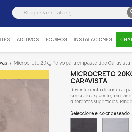
NTES
ADITIVOS
EQUIPOS
INSTALACIONES
CHA
ivas
Microcreto 20kg Polvo para empaste tipo Caravista
MICROCRETO 20KG
CARAVISTA
Revestimiento decorativo pa
concreto expuesto; empaste 
diferentes superficies. Rind
Seleccione el color deseado
MC-
M
07
0