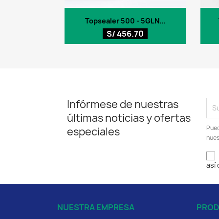
Vista rápida

Topsealer 500 - 5GLN...
S/ 456.70
Infórmese de nuestras
últimas noticias y ofertas
Pued
especiales
nues
así
NUESTRA EMPRESA
PRO