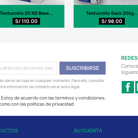
Vista rápida
Vista rápida


Textucreto 20 KG Base...
Textucreto Saco 20kg...
+
S/ 110.00
S/ 98.00
REDES
Conoce 
sigueno
e darse de baja en cualquier momento. Para ello, consulte
F
tra información de contacto en el aviso legal.
Estoy de acuerdo con las terminos y condiciones,
 como con las politicas de privacidad.
DUCTOS
SU CUENTA