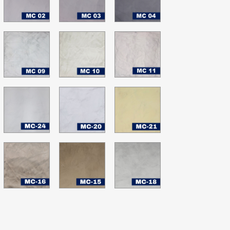
LUMINIO
PLATA
GRIS
PEWTER
SABAL
C-
MC-
MC-
MC-
4
09
10
11
MC-
MC-
MC-
C-
24
20
21
8
Nimbus
Blanco
Happy
Cloud
hopes
C-
MC-
MC-
MC-
9
16
15
18
hite
Sheer
Arena
Plata
own
Bliss
cálido
C-
5
zul