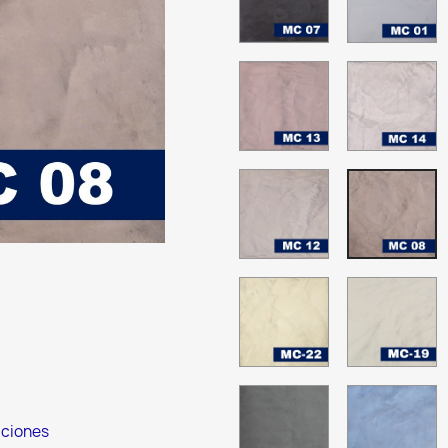
Charcoal
A
MC-
M
13
1
MC-
M
12
0
MC-
M
22
1
Glass
W
Green
D
MC-
M
23
2
iciones
Dark
A