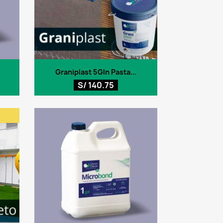
Vista rápida

Graniplast 5Gln Pasta...
+12
S/ 140.75