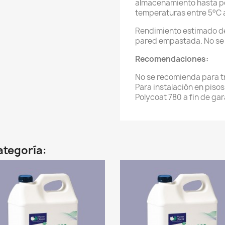
almacenamiento hasta po
temperaturas entre 5°C 
Rendimiento estimado de
pared empastada. No se a
Recomendaciones:
No se recomienda para tr
Para instalación en pisos
Polycoat 780 a fin de gar
ategoría: