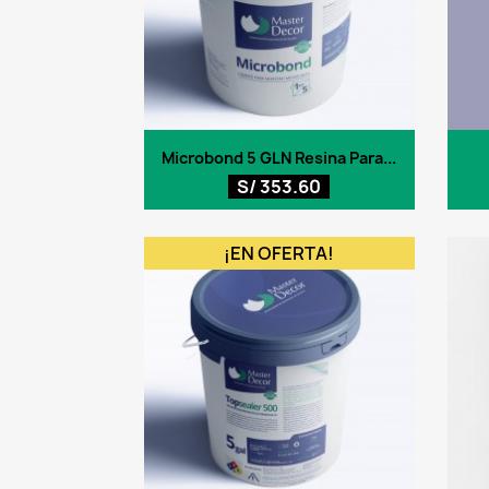
Vista rápida

Microbond 5 GLN Resina Para...
S/ 353.60
¡EN OFERTA!