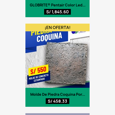
GLOBRITE® Pentair Color Led...
S/ 1,845.60
¡EN OFERTA!
Molde De Piedra Coquina Por...
S/ 458.33