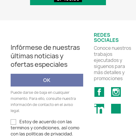
REDES
SOCIALES
Infórmese de nuestras
Conoce nuestros
trabajos
últimas noticias y
ejecutados y
ofertas especiales
siguenos para
más detalles y
promociones
Facebook
Insta
Puede darse de baja en cualquier
momento. Para ello, consulte nuestra
información de contacto en el aviso
LinkedIn
TikTok
legal.
Estoy de acuerdo con las
terminos y condiciones, así como
con las politicas de privacidad.