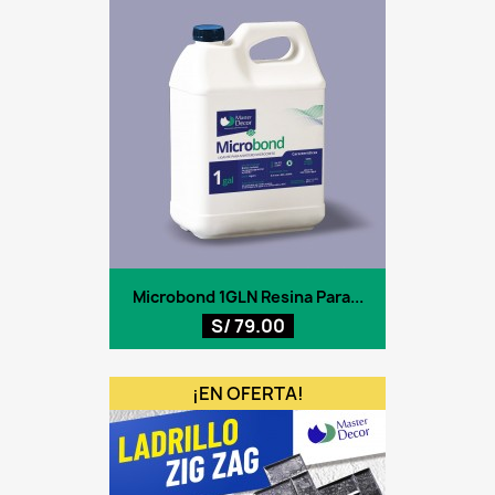
Microbond 1GLN Resina Para...
S/ 79.00
¡EN OFERTA!