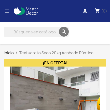
shopping_cart


(0)

Inicio
Textucreto Saco 20kg Acabado Rústico
¡EN OFERTA!