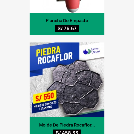
Plancha De Empaste
S/ 76.67
Molde De Piedra Rocaflor...
S/ 458.33