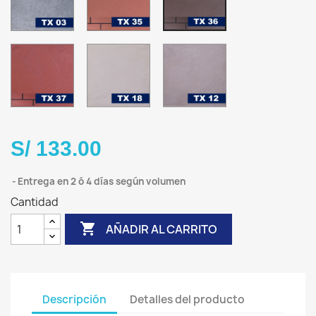
-
SABAL
TX
TX
TX
37
18
12
S/ 133.00
Entrega en 2 ó 4 días según volumen
Cantidad

AÑADIR AL CARRITO
Descripción
Detalles del producto