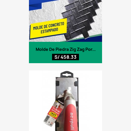
Molde De Piedra Zig Zag Por...
S/ 458.33