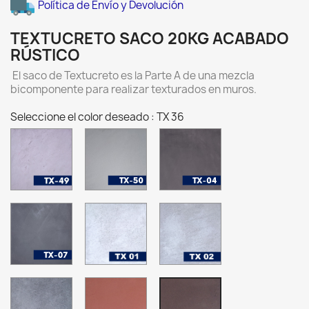
Política de Envío y Devolución
TEXTUCRETO SACO 20KG ACABADO
RÚSTICO
El saco de Textucreto es la Parte A de una mezcla
bicomponente para realizar texturados en muros.
Seleccione el color deseado : TX 36
TX-
TX-
TX-
49
50
04
Pewter
TX-
TX
TX
07
01
02
Charcoal
-
-
ALUMINIO
PLATA
TX
TX
TX
03
35
36