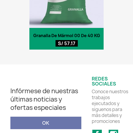
Granalla De Mármol 00 De 40 KG
S/ 57.17
REDES
SOCIALES
Infórmese de nuestras
Conoce nuestros
trabajos
últimas noticias y
ejecutados y
ofertas especiales
siguenos para
más detalles y
promociones
Facebook
Insta