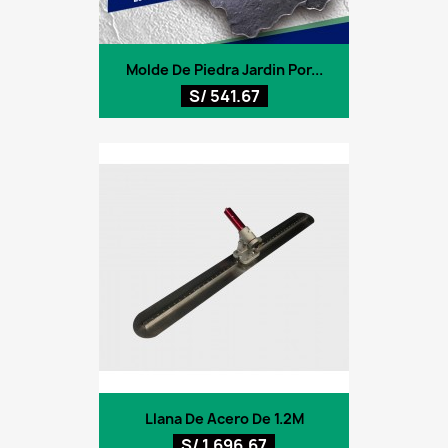
Molde De Piedra Jardin Por...
S/ 541.67
Llana De Acero De 1.2M
S/ 1,696.67