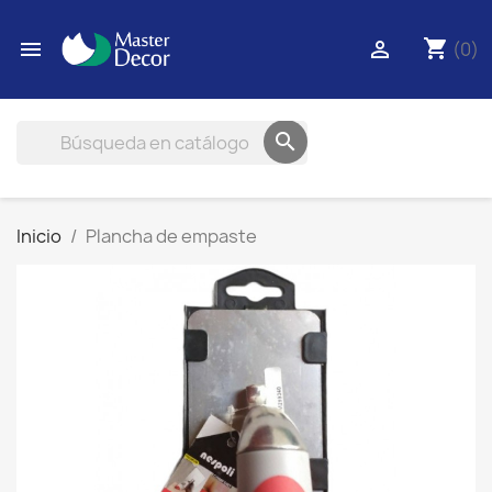
shopping_cart


(0)

Inicio
Plancha de empaste