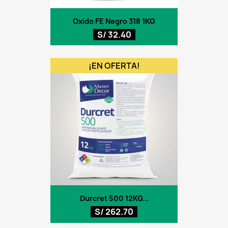
Oxido FE Negro 318 1KG
S/ 32.40
¡EN OFERTA!
Durcret 500 12KG...
S/ 262.70