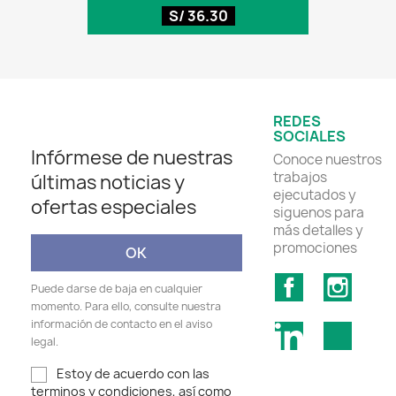
S/ 36.30
REDES
SOCIALES
Infórmese de nuestras
Conoce nuestros
trabajos
últimas noticias y
ejecutados y
ofertas especiales
siguenos para
más detalles y
promociones
Facebook
Insta
Puede darse de baja en cualquier
momento. Para ello, consulte nuestra
información de contacto en el aviso
LinkedIn
TikTok
legal.
Estoy de acuerdo con las
terminos y condiciones, así como