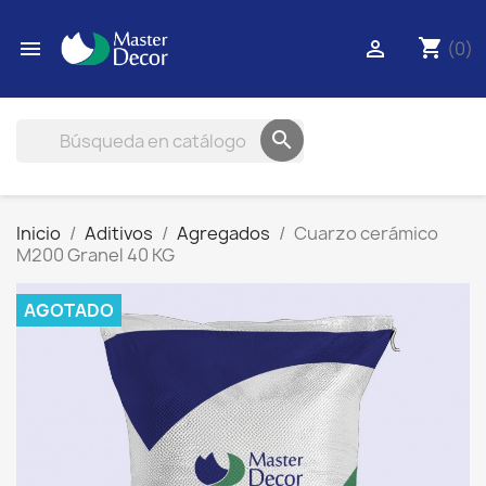
shopping_cart


(0)

Inicio
Aditivos
Agregados
Cuarzo cerámico
M200 Granel 40 KG
AGOTADO