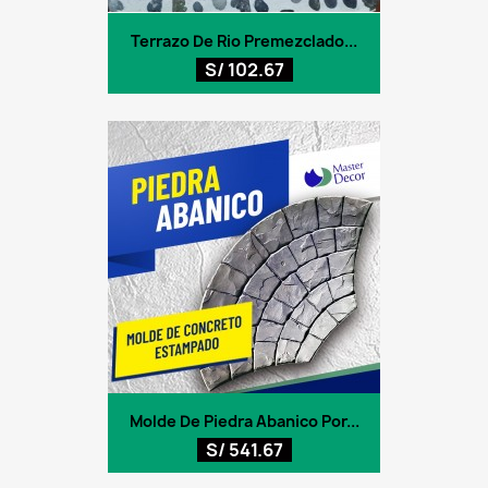
Terrazo De Rio Premezclado...
S/ 102.67
Molde De Piedra Abanico Por...
S/ 541.67