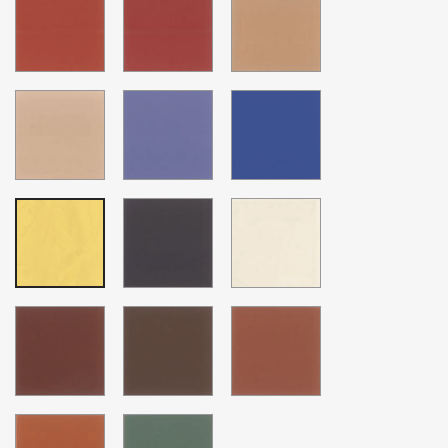
Ladrillo
Sangre
Sun
Capucchino
Azulino
Azulino
Bajo
Intenso
MC-
kool
MC-
06
white
65
Sun
Amarillo
Grey
Marron
MC-
Terracota
Otoño
78
Chocolate
Mapple
Verde
Olivo