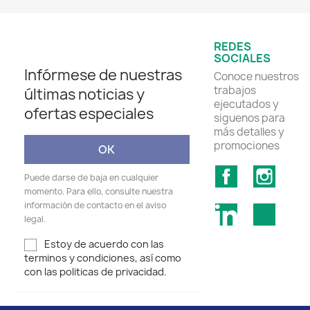
REDES
SOCIALES
Infórmese de nuestras
Conoce nuestros
trabajos
últimas noticias y
ejecutados y
ofertas especiales
siguenos para
más detalles y
promociones
Facebook
Insta
Puede darse de baja en cualquier
momento. Para ello, consulte nuestra
información de contacto en el aviso
LinkedIn
TikTok
legal.
Estoy de acuerdo con las
terminos y condiciones, así como
con las politicas de privacidad.