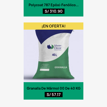
Polycoat 787 Epóxi-Fenólico...
S/ 310.90
¡EN OFERTA!
Granalla De Mármol 00 De 40 KG
S/ 57.17