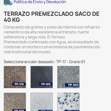
Política de Envío y Devolución
TERRAZO PREMEZCLADO SACO DE
40 KG
Compuesto de granos y polvo de mármol con refuerzo
cementicio de alta resistencia al tránsito, fuerte
adherencia y larga vida. El Terrazo
Premezclado combinado con Agua, es el resultado de
combinar un mortero con el sistema de pavimentación
más tradicional del mundo.
Seleccione el color deseado : TP-17 - Grano 01
TP-
TP-
TP-
179
123
043
Terrazo
Terrazo
Terrazo
Marron
Negro
Gris
Capuccino
Absoluto
Pewter
-
30
TP-
TP-
TP-
Grano
-
076
109
185
01
Grano
Terrazo
Terrazo
Terrazo
01
Gris
Gris
Plata