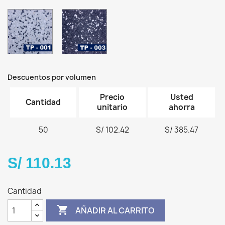
01
TP-
TP-
001-
003
Grano
-
01
NEGRO
GALAXIA
ABSOLUTO
-
Descuentos por volumen
Grano
01
Precio
Usted
Cantidad
unitario
ahorra
50
S/ 102.42
S/ 385.47
S/ 110.13
Cantidad

AÑADIR AL CARRITO