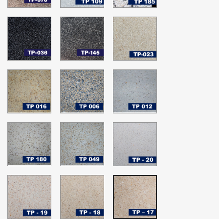
Bruma
Plata
Salpimienta
TP-
TP-
TP-
036
145
023
Terrazo
Terrazo
Whisper
Negro
Gris
White
Natural
Pepper
TP-
TP-
TP-
016
006
012
Terrazo
Terrazo
Terrazo
Amarillo
Aurora
Blanco
-
Grey
Menta
Grano
-
-
TP-
TP-
TP-
01
Grano
Grano
180
049
20
01
01
Terrazo
Terrazo
BLANCO
Crema
Crema
-
Aurora
Canela
Grano
-
01
TP-
TP-
TP-
Grano
19
18
17
01
-
-
-
Grano
Grano
Grano
01
01