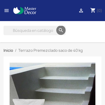
shopping_cart


(0)

Inicio
Terrazo Premezclado saco de 40 kg