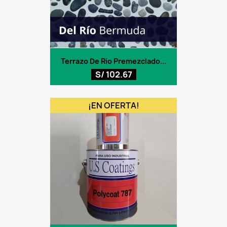
Terrazo De Rio Premezclado...
S/ 102.67
¡EN OFERTA!