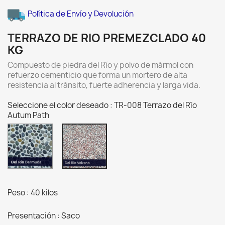
Política de Envío y Devolución
TERRAZO DE RIO PREMEZCLADO 40
KG
Compuesto de piedra del Río y polvo de mármol con
refuerzo cementicio que forma un mortero de alta
resistencia al tránsito, fuerte adherencia y larga vida.
Seleccione el color deseado : TR-008 Terrazo del Río
Autum Path
TR-
TR-
006
008
Terrazo
Terrazo
del
del
Río
Río
Greige
Autum
Path
Path
Peso : 40 kilos
Presentación : Saco