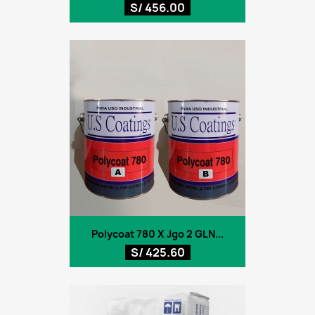
S/ 456.00
Polycoat 780 X Jgo 2 GLN...
S/ 425.60