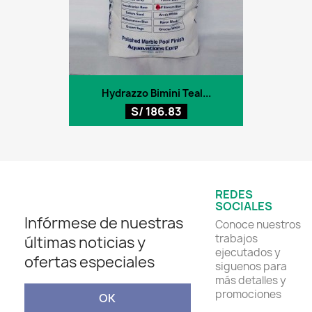
Hydrazzo Bimini Teal...
S/ 186.83
REDES
SOCIALES
Infórmese de nuestras
Conoce nuestros
trabajos
últimas noticias y
ejecutados y
ofertas especiales
siguenos para
más detalles y
promociones