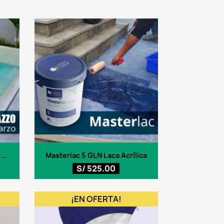
Vista rápida

..
Masterlac 5 GLN Laca Acrílica
S/ 525.00
¡EN OFERTA!