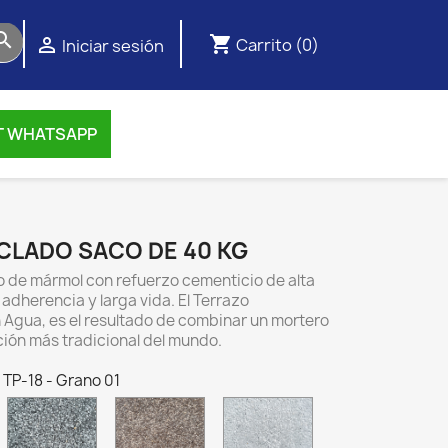

shopping_cart

Carrito
(0)
Iniciar sesión
T WHATSAPP
LADO SACO DE 40 KG
 de mármol con refuerzo cementicio de alta
e adherencia y larga vida. El Terrazo
gua, es el resultado de combinar un mortero
ión más tradicional del mundo.
 TP-18 - Grano 01
P-
TP-
TP-
TP-
23
043
076
109
errazo
Terrazo
Terrazo
Terrazo