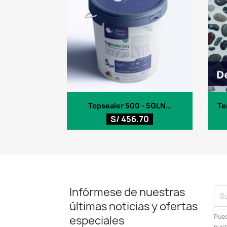
Vista rápida

Topsealer 500 - 5GLN...
Te
S/ 456.70
Infórmese de nuestras
últimas noticias y ofertas
Pued
especiales
nues