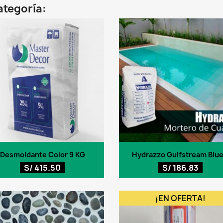
ategoría:
Vista rápida
Vista rápida


Desmoldante Color 9 KG
Hydrazzo Gulfstream Blue.
S/ 415.50
S/ 186.83
¡EN OFERTA!