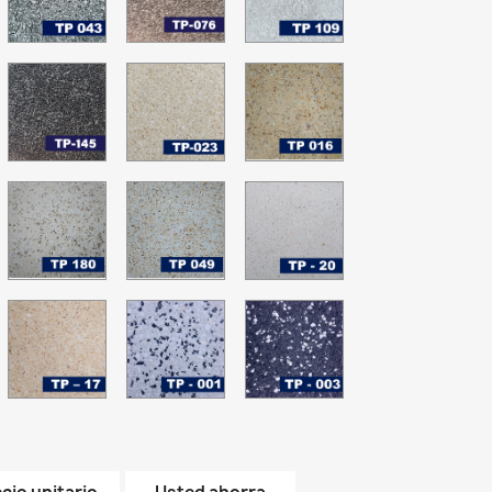
egro
Gris
Gris
Gris
bsoluto
Pewter
Bruma
Plata
0
P-
TP-
TP-
TP-
36
145
023
016
rano
errazo
Terrazo
Whisper
Terrazo
1
egro
Gris
White
Amarillo
atural
Pepper
-
Grano
P-
TP-
TP-
TP-
01
12
180
049
20
errazo
Terrazo
Terrazo
BLANCO
lanco
Crema
Crema
-
enta
Aurora
Canela
Grano
-
01
TP-
TP-
TP-
P-
rano
Grano
17
001-
003
1
01
-
Grano
-
Grano
01
NEGRO
rano
01
GALAXIA
1
ABSOLUTO
-
Grano
01