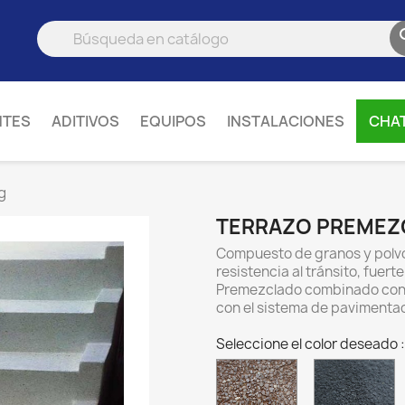
NTES
ADITIVOS
EQUIPOS
INSTALACIONES
CHA
g
TERRAZO PREMEZC
Compuesto de granos y polvo
resistencia al tránsito, fuert
Premezclado combinado con A
con el sistema de pavimentac
Seleccione el color deseado :
TP-
T
179
1
Terrazo
T