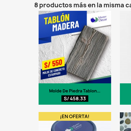
8 productos más en la misma c
Vista rápida

Molde De Piedra Tablon...
S/ 458.33
¡EN OFERTA!