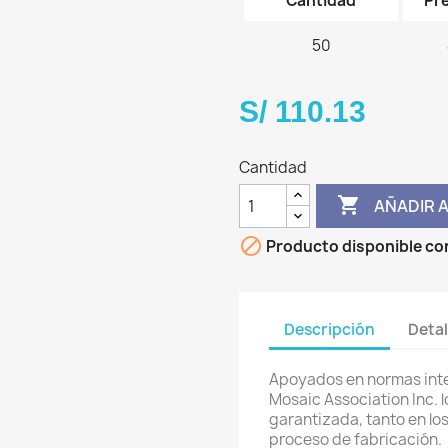
Cantidad
Pre
50
S/ 110.13
Cantidad

AÑADIR 

Producto disponible co
Descripción
Detal
Apoyados en normas inte
Mosaic Association Inc. 
garantizada, tanto en lo
proceso de fabricación.