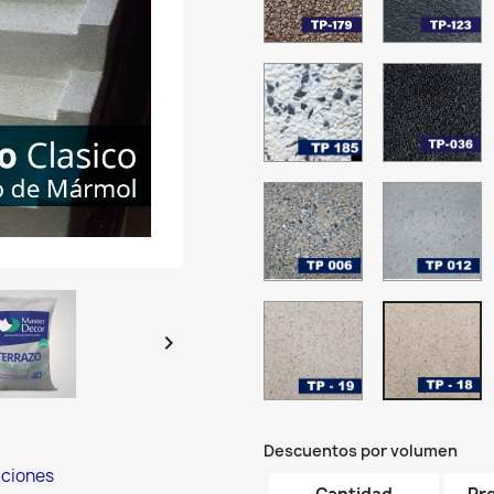
Marron
N
Capuccino
A
-
3
TP-
T
Grano
-
185
0
01
G
Terrazo
T
0
Plata
N
Salpimienta
N
TP-
T
006
0
Terrazo
T
Aurora
B
Grey
M
-
-
TP-
T
Grano
G
19
18

01
0
-
-
Grano
G
01
0
Descuentos por volumen
iciones