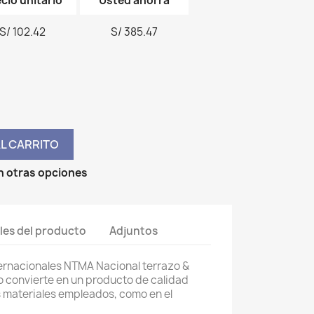
cio unitario
Usted ahorra
S/ 102.42
S/ 385.47
AL CARRITO
n otras opciones
les del producto
Adjuntos
rnacionales NTMA Nacional terrazo &
lo convierte en un producto de calidad
s materiales empleados, como en el