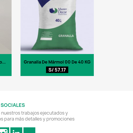
Vista rápida

...
Granalla De Mármol 00 De 40 KG
S/ 57.17
 SOCIALES
nuestros trabajos ejecutados y
s para más detalles y promociones
acebook
Instagram
LinkedIn
TikTok