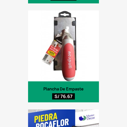
Plancha De Empaste
S/ 76.67