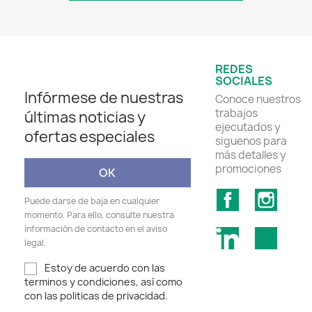
REDES
SOCIALES
Infórmese de nuestras
Conoce nuestros
trabajos
últimas noticias y
ejecutados y
ofertas especiales
siguenos para
más detalles y
promociones
Facebook
Insta
Puede darse de baja en cualquier
momento. Para ello, consulte nuestra
información de contacto en el aviso
LinkedIn
TikTok
legal.
Estoy de acuerdo con las
terminos y condiciones, así como
con las politicas de privacidad.