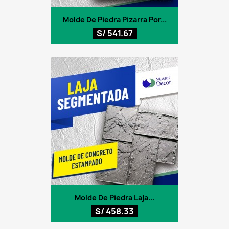
Molde De Piedra Pizarra Por...
S/ 541.67
Molde De Piedra Laja...
S/ 458.33