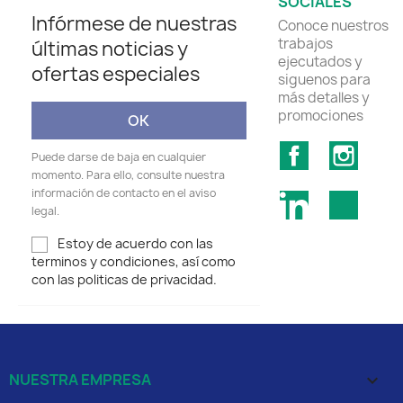
SOCIALES
Infórmese de nuestras
Conoce nuestros
trabajos
últimas noticias y
ejecutados y
ofertas especiales
siguenos para
más detalles y
promociones
Facebook
Insta
Puede darse de baja en cualquier
momento. Para ello, consulte nuestra
información de contacto en el aviso
LinkedIn
TikTok
legal.
Estoy de acuerdo con las
terminos y condiciones, así como
con las politicas de privacidad.
NUESTRA EMPRESA
