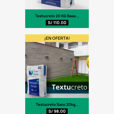
Textucreto 20 KG Base...
S/ 110.00
¡EN OFERTA!
Textucreto Saco 20kg...
S/ 98.00