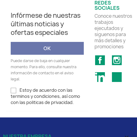
REDES
SOCIALES
Infórmese de nuestras
Conoce nuestros
trabajos
últimas noticias y
ejecutados y
ofertas especiales
siguenos para
más detalles y
promociones
Facebook
Insta
Puede darse de baja en cualquier
momento. Para ello, consulte nuestra
información de contacto en el aviso
LinkedIn
TikTok
legal.
Estoy de acuerdo con las
terminos y condiciones, así como
con las politicas de privacidad.
NUESTRA EMPRESA
