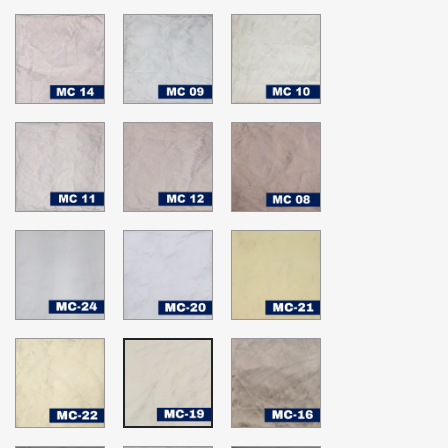
MC-
MC-
MC-
14
09
10
MC-
MC-
MC-
11
12
08
MC-
MC-
MC-
24
20
21
Nimbus
Blanco
Happy
Cloud
hopes
MC-
MC-
MC-
22
16
19
Glass
Sheer
White
Green
Bliss
Down