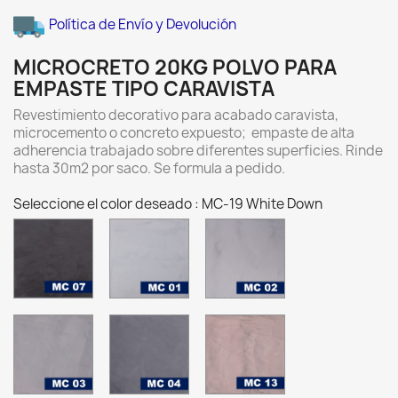
Política de Envío y Devolución
MICROCRETO 20KG POLVO PARA
EMPASTE TIPO CARAVISTA
Revestimiento decorativo para acabado caravista,
microcemento o concreto expuesto; empaste de alta
adherencia trabajado sobre diferentes superficies. Rinde
hasta 30m2 por saco. Se formula a pedido.
Seleccione el color deseado : MC-19 White Down
MC-
MC-
MC-
07
01
02
Charcoal
ALUMINIO
PLATA
MC-
MC-
MC-
03
04
13
GRIS
PEWTER
SABAL