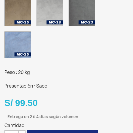
MC-
MC-
MC-
15
18
23
Arena
Plata
Dark
cálido
Stone
MC-
25
Azul
Serena
Peso : 20 kg
Presentación : Saco
S/ 99.50
Entrega en 2 ó 4 días según volumen
Cantidad