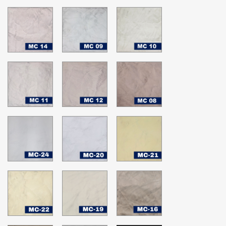
MC-
MC-
MC-
14
09
10
MC-
MC-
MC-
11
12
08
MC-
MC-
MC-
24
20
21
Nimbus
Blanco
Happy
Cloud
hopes
MC-
MC-
MC-
22
19
16
Glass
White
Sheer
Green
Down
Bliss