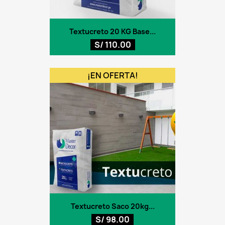
Textucreto 20 KG Base...
S/ 110.00
¡EN OFERTA!
Textucreto Saco 20kg...
S/ 98.00