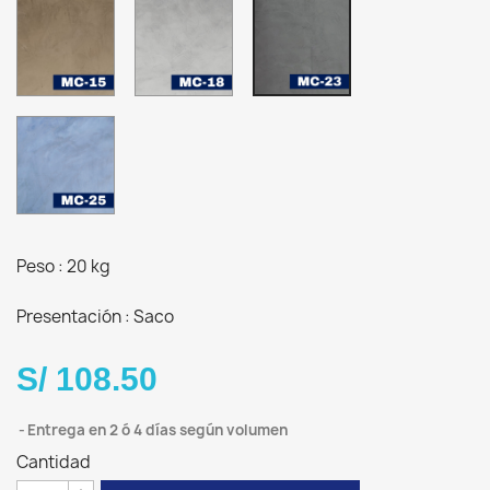
MC-
MC-
MC-
15
18
23
Arena
Plata
Dark
cálido
Stone
MC-
25
Azul
Serena
Peso : 20 kg
Presentación : Saco
S/ 108.50
Entrega en 2 ó 4 días según volumen
Cantidad