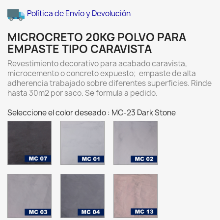
Política de Envío y Devolución
MICROCRETO 20KG POLVO PARA
EMPASTE TIPO CARAVISTA
Revestimiento decorativo para acabado caravista,
microcemento o concreto expuesto; empaste de alta
adherencia trabajado sobre diferentes superficies. Rinde
hasta 30m2 por saco. Se formula a pedido.
Seleccione el color deseado : MC-23 Dark Stone
MC-
MC-
MC-
07
01
02
Charcoal
ALUMINIO
PLATA
MC-
MC-
MC-
03
04
13
GRIS
PEWTER
SABAL