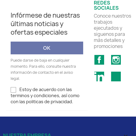
REDES
SOCIALES
Infórmese de nuestras
Conoce nuestros
trabajos
últimas noticias y
ejecutados y
ofertas especiales
siguenos para
más detalles y
promociones
Facebook
Insta
Puede darse de baja en cualquier
momento. Para ello, consulte nuestra
información de contacto en el aviso
LinkedIn
TikTok
legal.
Estoy de acuerdo con las
terminos y condiciones, así como
con las politicas de privacidad.
NUESTRA EMPRESA
