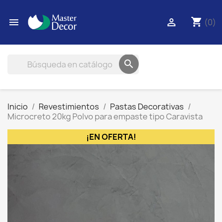
shopping_cart


(0)

Inicio
Revestimientos
Pastas Decorativas
Microcreto 20kg Polvo para empaste tipo Caravista
¡EN OFERTA!