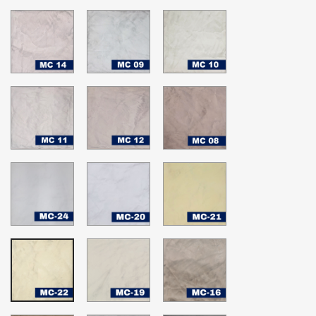
MC-
MC-
MC-
14
09
10
MC-
MC-
MC-
11
12
08
MC-
MC-
MC-
24
20
21
Nimbus
Blanco
Happy
Cloud
hopes
MC-
MC-
MC-
19
16
22
White
Sheer
Glass
Down
Bliss
Green