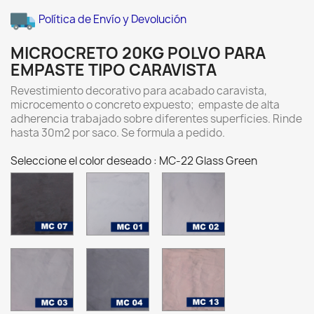
Política de Envío y Devolución
MICROCRETO 20KG POLVO PARA
EMPASTE TIPO CARAVISTA
Revestimiento decorativo para acabado caravista,
microcemento o concreto expuesto; empaste de alta
adherencia trabajado sobre diferentes superficies. Rinde
hasta 30m2 por saco. Se formula a pedido.
Seleccione el color deseado : MC-22 Glass Green
MC-
MC-
MC-
07
01
02
Charcoal
ALUMINIO
PLATA
MC-
MC-
MC-
03
04
13
GRIS
PEWTER
SABAL