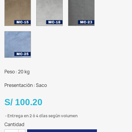
MC-
MC-
MC-
15
18
23
Arena
Plata
Dark
cálido
Stone
MC-
25
Azul
Serena
Peso : 20 kg
Presentación : Saco
S/ 100.20
Entrega en 2 ó 4 días según volumen
Cantidad