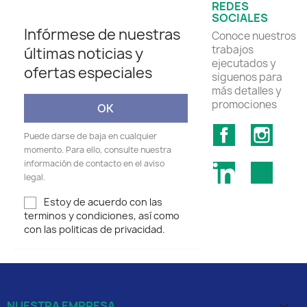
REDES
SOCIALES
Infórmese de nuestras
Conoce nuestros
trabajos
últimas noticias y
ejecutados y
ofertas especiales
siguenos para
más detalles y
promociones
Facebook
Insta
Puede darse de baja en cualquier
momento. Para ello, consulte nuestra
información de contacto en el aviso
LinkedIn
TikTok
legal.
Estoy de acuerdo con las
terminos y condiciones, así como
con las politicas de privacidad.
NUESTRA EMPRESA
