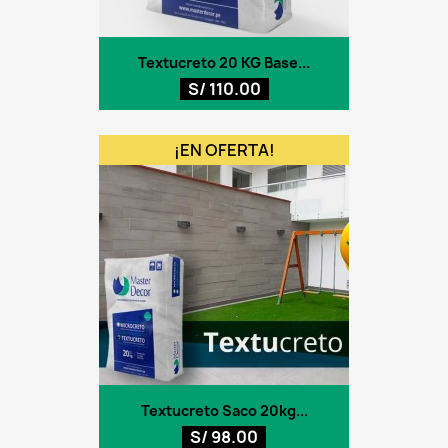
Textucreto 20 KG Base...
S/ 110.00
¡EN OFERTA!
Textucreto Saco 20kg...
S/ 98.00