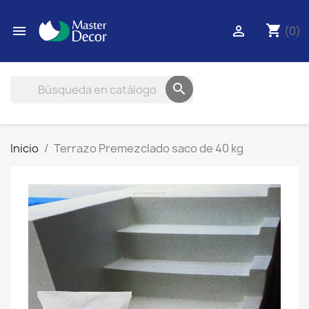
shopping_cart


(0)

Inicio
Terrazo Premezclado saco de 40 kg