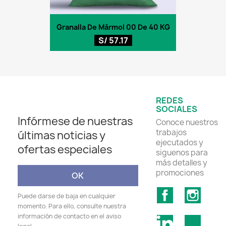
Granalla De Mármol 00 De 40 KG
S/ 57.17
REDES
SOCIALES
Infórmese de nuestras
Conoce nuestros
trabajos
últimas noticias y
ejecutados y
ofertas especiales
siguenos para
más detalles y
promociones
Facebook
Insta
Puede darse de baja en cualquier
momento. Para ello, consulte nuestra
información de contacto en el aviso
LinkedIn
TikTok