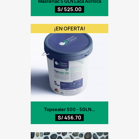
Masterlac 5 GLN Laca Acrílica
S/ 525.00
¡EN OFERTA!
Topsealer 500 - 5GLN...
S/ 456.70