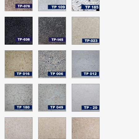
01
Gris
Gris
Plata
Bruma
Plata
Salpimienta
TP-
TP-
TP-
145
023
036
Terrazo
Whisper
Terrazo
Gris
White
Negro
Pepper
Natural
TP-
TP-
TP-
016
006
012
Terrazo
Terrazo
Terrazo
Amarillo
Aurora
Blanco
-
Grey
Menta
Grano
-
-
TP-
TP-
TP-
01
Grano
Grano
180
049
20
01
01
Terrazo
Terrazo
BLANCO
Crema
Crema
-
Aurora
Canela
Grano
-
01
TP-
TP-
TP-
Grano
19
18
17
01
-
-
-
Grano
Grano
Grano