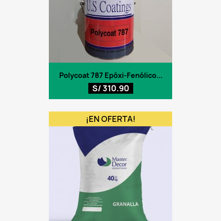
Polycoat 787 Epóxi-Fenólico...
S/ 310.90
¡EN OFERTA!