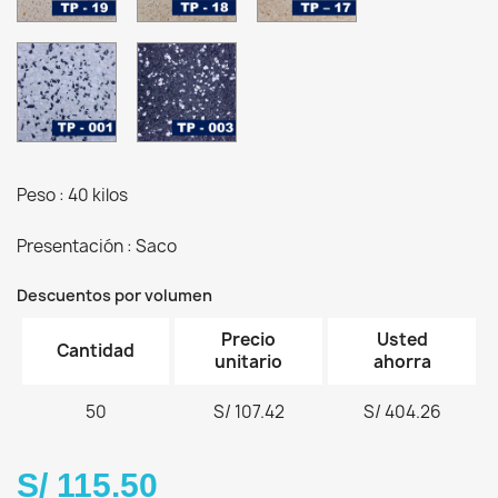
01
01
01
TP-
TP-
001-
003
Grano
-
01
NEGRO
GALAXIA
ABSOLUTO
-
Peso : 40 kilos
Grano
01
Presentación : Saco
Descuentos por volumen
Precio
Usted
Cantidad
unitario
ahorra
50
S/ 107.42
S/ 404.26
S/ 115.50