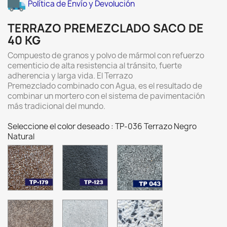
Política de Envío y Devolución
TERRAZO PREMEZCLADO SACO DE
40 KG
Compuesto de granos y polvo de mármol con refuerzo
cementicio de alta resistencia al tránsito, fuerte
adherencia y larga vida. El Terrazo
Premezclado combinado con Agua, es el resultado de
combinar un mortero con el sistema de pavimentación
más tradicional del mundo.
Seleccione el color deseado : TP-036 Terrazo Negro
Natural
TP-
TP-
TP-
179
123
043
Terrazo
Terrazo
Terrazo
Marron
Negro
Gris
Capuccino
Absoluto
Pewter
-
30
TP-
TP-
TP-
Grano
-
076
109
185
01
Grano
Terrazo
Terrazo
Terrazo