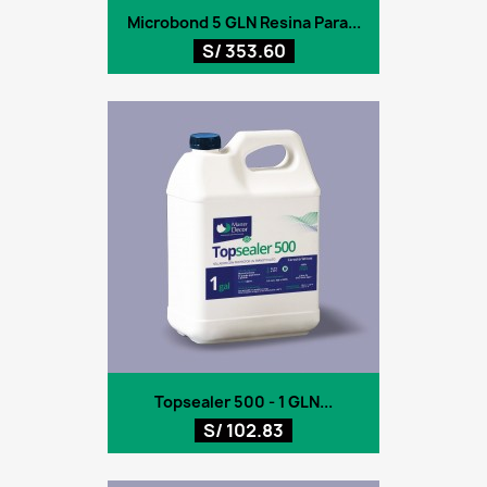
Microbond 5 GLN Resina Para...
S/ 353.60
Topsealer 500 - 1 GLN...
S/ 102.83