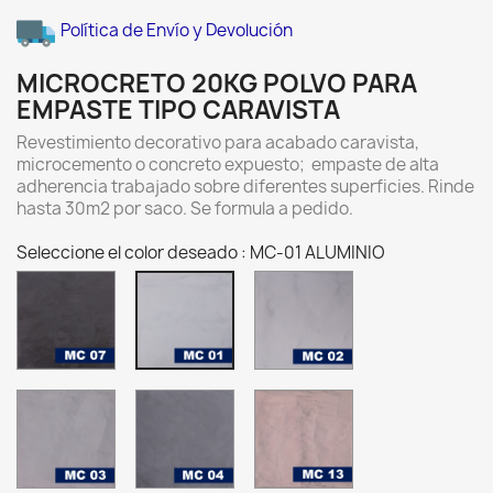
Política de Envío y Devolución
MICROCRETO 20KG POLVO PARA
EMPASTE TIPO CARAVISTA
Revestimiento decorativo para acabado caravista,
microcemento o concreto expuesto; empaste de alta
adherencia trabajado sobre diferentes superficies. Rinde
hasta 30m2 por saco. Se formula a pedido.
Seleccione el color deseado : MC-01 ALUMINIO
MC-
MC-
MC-
07
02
01
Charcoal
PLATA
ALUMINIO
MC-
MC-
MC-
03
04
13
GRIS
PEWTER
SABAL