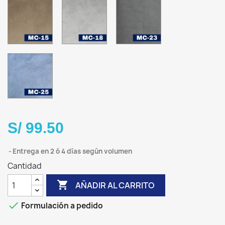
MC-
MC-
MC-
15
18
23
Arena
Plata
Dark
cálido
Stone
MC-
25
Azul
Serena
S/ 99.50
Entrega en 2 ó 4 días según volumen
Cantidad

AÑADIR AL CARRITO

Formulación a pedido