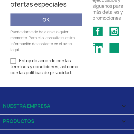
ejecutados y
ofertas especiales
siguenos para
más detalles y
promociones
Facebook
Insta
Puede darse de baja en cualquier
momento. Para ello, consulte nuestra
información de contacto en el aviso
LinkedIn
TikTok
legal.
Estoy de acuerdo con las
terminos y condiciones, así como
con las politicas de privacidad.
NUESTRA EMPRESA

PRODUCTOS
