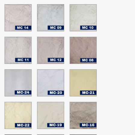
MC-
MC-
MC-
14
09
10
MC-
MC-
MC-
11
12
08
MC-
MC-
MC-
24
20
21
Nimbus
Blanco
Happy
Cloud
hopes
MC-
MC-
MC-
22
19
16
Glass
White
Sheer
Green
Down
Bliss