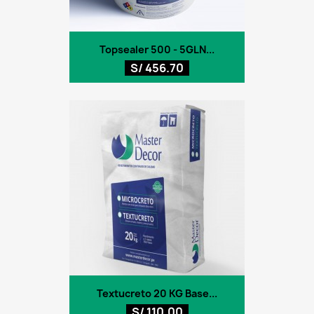
Topsealer 500 - 5GLN...
S/ 456.70
Textucreto 20 KG Base...
S/ 110.00